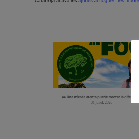
Catarroja activa les
ajudes al lloguer i les hipo
👀 Una mirada atenta puede marcar la diferenci
31 juliol, 2026