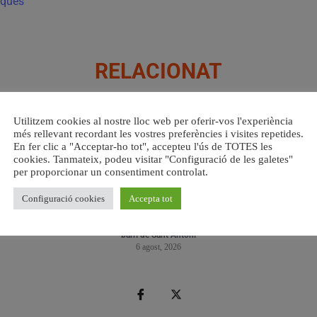
teques
RELACIONAT
Utilitzem cookies al nostre lloc web per oferir-vos l'experiència
més rellevant recordant les vostres preferències i visites repetides.
En fer clic a "Acceptar-ho tot", accepteu l'ús de TOTES les
cookies. Tanmateix, podeu visitar "Configuració de les galetes"
per proporcionar un consentiment controlat.
Configuració cookies
Accepta tot
a.
València ultima el nou centre per a persones majors del
Val
barri de Sant Antoni
6 agost, 2026