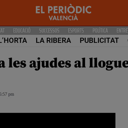
TAT
EDUCACIÓ
SUCCESSOS
ESPORTS
POLÍTICA
ENTRE
L’HORTA
LA RIBERA
PUBLICITAT
 les ajudes al llogue
5:57 pm