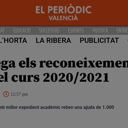
TAT
EDUCACIÓ
SUCCESSOS
ESPORTS
POLÍTICA
ENTRE
L’HORTA
LA RIBERA
PUBLICITAT
ega els reconeixemen
el curs 2020/2021
12:57 pm
amb millor expedient acadèmic reben una ajuda de 1.000