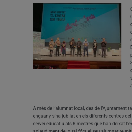
A més de l’alumnat local, des de l’Ajuntament t
enguany s’ha jubilat en els diferents centres de
servei educatiu als 8 mestres que han deixat l’ex
aplaudiment del qual fóra el seu alumnat reuni