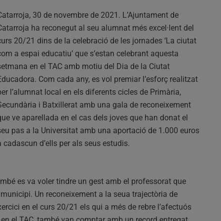
Catarroja, 30 de novembre de 2021. L’Ajuntament de
Catarroja ha reconegut al seu alumnat més excel·lent del
curs 20/21 dins de la celebració de les jornades ‘La ciutat
com a espai educatiu’ que s’estan celebrant aquesta
setmana en el TAC amb motiu del Dia de la Ciutat
Educadora. Com cada any, es vol premiar l’esforç realitzat
per l’alumnat local en els diferents cicles de Primària,
Secundària i Batxillerat amb una gala de reconeixement
que ve aparellada en el cas dels joves que han donat el
seu pas a la Universitat amb una aportació de 1.000 euros
a cadascun d’ells per als seus estudis.
ambé es va voler tindre un gest amb el professorat que
l municipi. Un reconeixement a la seua trajectòria de
ercici en el curs 20/21 els qui a més de rebre l’afectuós
t en el TAC, també van comptar amb un record entregat