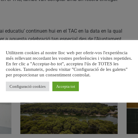
ai educatiu’ continuen hui en el TAC en la data en la qual
r a aquesta celebració tan especial des de l’Ajuntament
i, un referent en el camp educatiu.
Utilitzem cookies al nostre lloc web per oferir-vos l'experiència
més rellevant recordant les vostres preferències i visites repetides.
En fer clic a "Acceptar-ho tot", accepteu l'ús de TOTES les
cookies. Tanmateix, podeu visitar "Configuració de les galetes"
RELACIONAT
per proporcionar un consentiment controlat.
Configuració cookies
Accepta tot