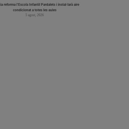
a reforma l’Escola Infantil Pardalets i instal·larà aire
condicionat a totes les aules
5 agost, 2026