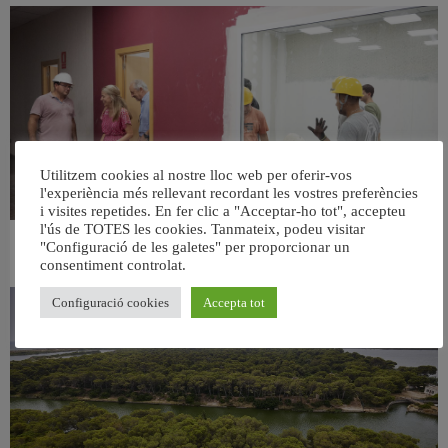
Utilitzem cookies al nostre lloc web per oferir-vos
l'experiència més rellevant recordant les vostres preferències
i visites repetides. En fer clic a "Acceptar-ho tot", accepteu
l'ús de TOTES les cookies. Tanmateix, podeu visitar
"Configuració de les galetes" per proporcionar un
València ultima el nou centre per a persones majors del barri de Sant Antoni
consentiment controlat.
6 agost, 2026
Configuració cookies
Accepta tot