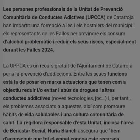
Les persones professionals de la Unitat de Prevenció
Comunitària de Conductes Adictives (UPCCA)
de Catarroja
han impartit una formació a les i els hostalers del municipi i
els representants de les Falles per previndre els consum
d’alcohol problemàtic i reduir els seus riscos, especialment
durant les Falles 2024.
La UPPCA és un recurs gratuït de l’Ajuntament de Catarroja
per a la prevenció d’addiccions. Entre les seues
funcions
està la de posar en marxa actuacions que tenen com a
objectiu reduir i/o evitar l’abús de drogues i altres
conductes addictives
(noves tecnologies, joc…) i, per tant ,
els problemes associats a aquestes, així com promoure
hàbits de
vida saludables i una cultura comunitària de
salut. La regidora responsable d’esta Unitat, inclosa l’àrea
de Benestar Social,
Núria Blanch
assegura que “
hem
d’aconseguir que tot el veïnat conega este recursos