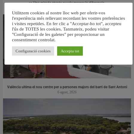
👀 Una mirada atenta puede marcar la diferencia.
31 juliol, 2026
Utilitzem cookies al nostre lloc web per oferir-vos
l'experiència més rellevant recordant les vostres preferències
i visites repetides. En fer clic a "Acceptar-ho tot", accepteu
l'ús de TOTES les cookies. Tanmateix, podeu visitar
"Configuració de les galetes" per proporcionar un
consentiment controlat.
Configuració cookies
Accepta tot
València ultima el nou centre per a persones majors del barri de Sant Antoni
6 agost, 2026