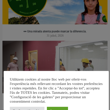
👀 Una mirada atenta puede marcar la diferencia.
31 juliol, 2026
Utilitzem cookies al nostre lloc web per oferir-vos
l'experiència més rellevant recordant les vostres preferències
i visites repetides. En fer clic a "Acceptar-ho tot", accepteu
l'ús de TOTES les cookies. Tanmateix, podeu visitar
"Configuració de les galetes" per proporcionar un
València ultima el nou centre per a persones majors del barri de Sant Antoni
consentiment controlat.
6 agost, 2026