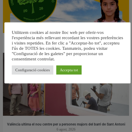
Utilitzem cookies al nostre lloc web per oferir-vos
l'experiència més rellevant recordant les vostres preferències
👀 Una mirada atenta puede marcar la diferencia.
i visites repetides. En fer clic a "Acceptar-ho tot", accepteu
31 juliol, 2026
l'ús de TOTES les cookies. Tanmateix, podeu visitar
"Configuració de les galetes" per proporcionar un
consentiment controlat.
Configuració cookies
Accepta tot
València ultima el nou centre per a persones majors del barri de Sant Antoni
6 agost, 2026