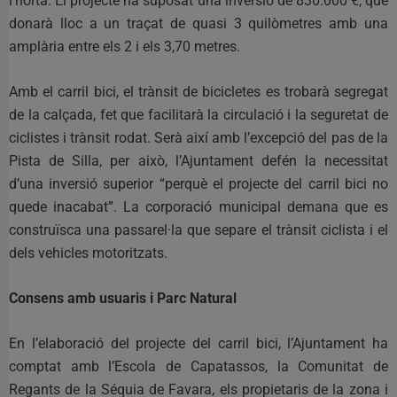
l’horta. El projecte ha suposat una inversió de 830.000 €, que
donarà lloc a un traçat de quasi 3 quilòmetres amb una
amplària entre els 2 i els 3,70 metres.
Amb el carril bici, el trànsit de bicicletes es trobarà segregat
de la calçada, fet que facilitarà la circulació i la seguretat de
ciclistes i trànsit rodat. Serà així amb l’excepció del pas de la
Pista de Silla, per això, l’Ajuntament defén la necessitat
d’una inversió superior “perquè el projecte del carril bici no
quede inacabat”. La corporació municipal demana que es
construïsca una passarel·la que separe el trànsit ciclista i el
dels vehicles motoritzats.
Consens amb usuaris i Parc Natural
En l’elaboració del projecte del carril bici, l’Ajuntament ha
comptat amb l’Escola de Capatassos, la Comunitat de
Regants de la Séquia de Favara, els propietaris de la zona i