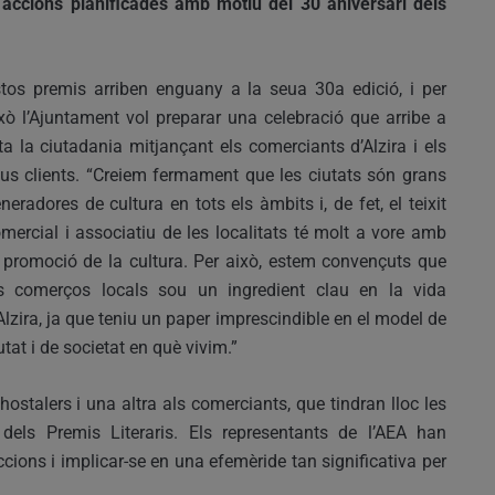
s accions planificades amb motiu del 30 aniversari dels
tos premis arriben enguany a la seua 30a edició, i per
xò l’Ajuntament vol preparar una celebració que arribe a
ta la ciutadania mitjançant els comerciants d’Alzira i els
us clients. “Creiem fermament que les ciutats són grans
neradores de cultura en tots els àmbits i, de fet, el teixit
mercial i associatiu de les localitats té molt a vore amb
 promoció de la cultura. Per això, estem convençuts que
s comerços locals sou un ingredient clau en la vida
Alzira, ja que teniu un paper imprescindible en el model de
utat i de societat en què vivim.”
ostalers i una altra als comerciants, que tindran lloc les
dels Premis Literaris. Els representants de l’AEA han
ccions i implicar-se en una efemèride tan significativa per