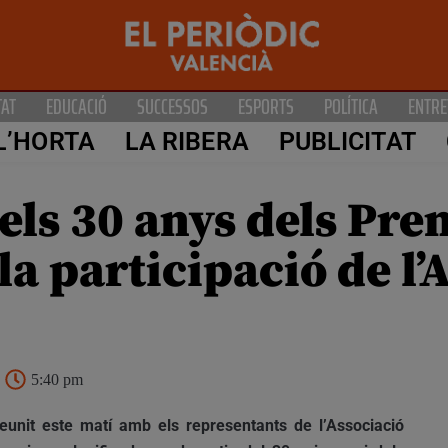
TAT
EDUCACIÓ
SUCCESSOS
ESPORTS
POLÍTICA
ENTRE
L’HORTA
LA RIBERA
PUBLICITAT
els 30 anys dels Pre
 participació de l’
5:40 pm
reunit este matí amb els representants de l’Associació