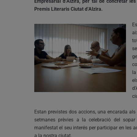
Empresarial d’Alzira, per tal de concretar le
Premis Literaris Ciutat d’Alzira.
Es
ai
to
se
ge
co
la
el
d’
ci
Estan previstes dos accions, una encarada als h
setmanes prèvies a la celebració del sopar 
manifestat el seu interés per participar en les a
a la nostra ciutat.