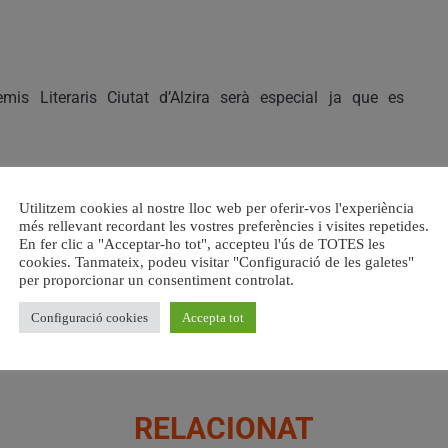
mis Literaris Ciutat d’Alzira serà especial ja que es
all coordinat per l’alcalde d’Alzira, Diego Gómez, en què
 Servei de Promoció i Ús del Valencià (SERVAL) i Edicions
Utilitzem cookies al nostre lloc web per oferir-vos l'experiència
més rellevant recordant les vostres preferències i visites repetides.
En fer clic a "Acceptar-ho tot", accepteu l'ús de TOTES les
cookies. Tanmateix, podeu visitar "Configuració de les galetes"
ció està el disseny d’una imatge commemorativa del 30
per proporcionar un consentiment controlat.
sociació empresarial per tal d’apropar els premis al dia a
Configuració cookies
Accepta tot
amades, a més del cicle de conferències.
RELACIONAT