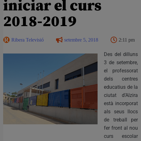
iniciar el curs
2018-2019
Ribera Televisió
setembre 5, 2018
2:11 pm
Des del dilluns
3 de setembre,
el professorat
dels centres
educatius de la
ciutat d’Alzira
està incorporat
als seus llocs
de treball per
fer front al nou
curs escolar