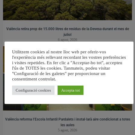
València retira prop de 15.000 litres de residus de la Devesa durant el mes de
juliol
6 agost, 2026
Utilitzem cookies al nostre lloc web per oferir-vos
l'experiència més rellevant recordant les vostres preferències
i visites repetides. En fer clic a "Acceptar-ho tot", accepteu
l'ús de TOTES les cookies. Tanmateix, podeu visitar
"Configuració de les galetes" per proporcionar un
consentiment controlat.
Configuració cookies
Accepta tot
València reforma l’Escola Infantil Pardalets i instal·larà aire condicionat a totes
les aules
5 agost, 2026