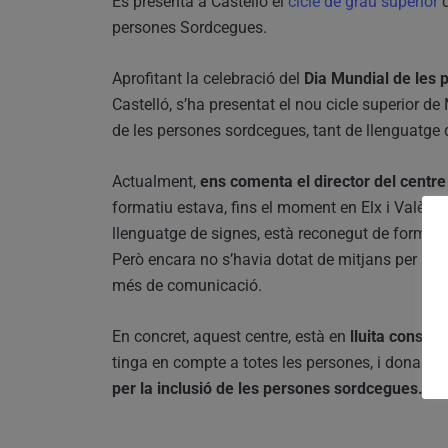
Es presenta a Castelló el
cicle de grau superior
d
persones Sordcegues.
Aprofitant la celebració del
Dia Mundial de les 
Castelló, s’ha presentat el nou cicle superior d
de les persones sordcegues, tant de llenguatge 
Actualment,
ens comenta el director del centre
formatiu estava, fins el moment en Elx i València
llenguatge de signes, està reconegut de forma i
Però encara no s’havia dotat de mitjans per a dif
més de comunicació.
En concret, aquest centre, està en
lluita consta
tinga en compte a totes les persones, i donar vis
per la inclusió de les persones sordcegues.