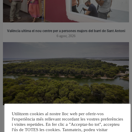
València ultima el nou centre per a persones majors del barri de Sant Antoni
6 agost, 2026
Utilitzem cookies al nostre lloc web per oferir-vos
València retira prop de 15.000 litres de residus de la Devesa durant el mes de
l'experiència més rellevant recordant les vostres preferències
juliol
i visites repetides. En fer clic a "Acceptar-ho tot", accepteu
6 agost, 2026
l'ús de TOTES les cookies. Tanmateix, podeu visitar