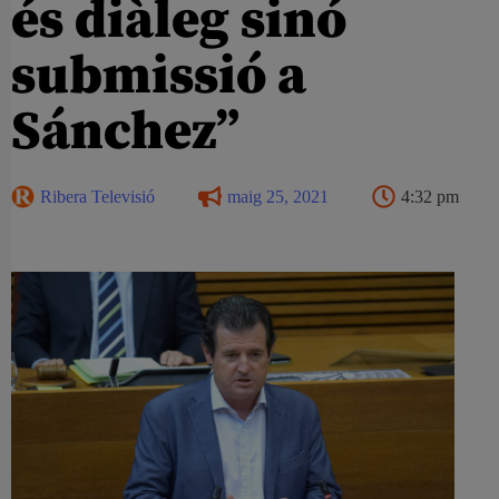
és diàleg sinó
submissió a
Sánchez”
Ribera Televisió
maig 25, 2021
4:32 pm