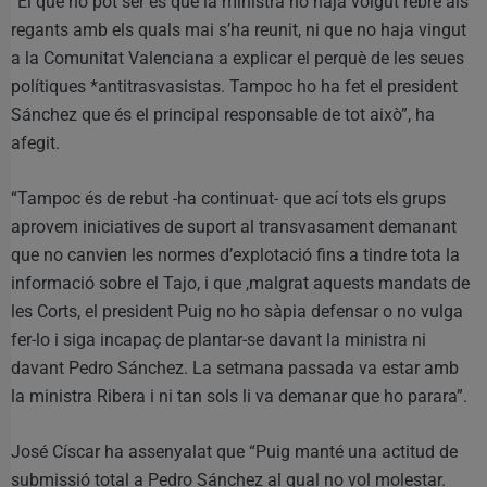
“El que no pot ser és que la ministra no haja volgut rebre als
regants amb els quals mai s’ha reunit, ni que no haja vingut
a la Comunitat Valenciana a explicar el perquè de les seues
polítiques *antitrasvasistas. Tampoc ho ha fet el president
Sánchez que és el principal responsable de tot això”, ha
afegit.
“Tampoc és de rebut -ha continuat- que ací tots els grups
aprovem iniciatives de suport al transvasament demanant
que no canvien les normes d’explotació fins a tindre tota la
informació sobre el Tajo, i que ,malgrat aquests mandats de
les Corts, el president Puig no ho sàpia defensar o no vulga
fer-lo i siga incapaç de plantar-se davant la ministra ni
davant Pedro Sánchez. La setmana passada va estar amb
la ministra Ribera i ni tan sols li va demanar que ho parara”.
José Císcar ha assenyalat que “Puig manté una actitud de
submissió total a Pedro Sánchez al qual no vol molestar.