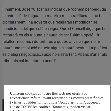
Finalment, José *Ciscar ha indicat que “donem per perduda
la reducció de l’aigua. La mateixa ministra Ribera ja ho ha
dit clarament i ha advertit que retallaran i modificar les
condicions del que està en vigor. Que el Consell diga que ho
recorrerà en els tribunals hauria de ser l’última opció. Hui
retallen, recorres i durant tres o quatre anys en què no hi
haurà una resolució aqueix aigua s’haurà perdut. La política
és diàleg i negociació, i això no s’està fent. Abans d’anar als
tribunals cal intentar un acord”.
RELACIONAT
Utilitzem cookies al nostre lloc web per oferir-vos
l'experiència més rellevant recordant les vostres preferències
i visites repetides. En fer clic a "Acceptar-ho tot", accepteu
l'ús de TOTES les cookies. Tanmateix, podeu visitar