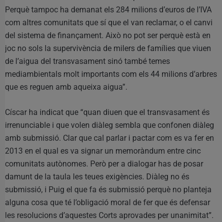
Perquè tampoc ha demanat els 284 milions d’euros de l’IVA
com altres comunitats que sí que el van reclamar, o el canvi
del sistema de finançament. Això no pot ser perquè està en
joc no sols la supervivència de milers de famílies que viuen
de l’aigua del transvasament sinó també temes
mediambientals molt importants com els 44 milions d’arbres
que es reguen amb aqueixa aigua”.
Císcar ha indicat que “quan diuen que el transvasament és
irrenunciable i que volen diàleg sembla que confonen diàleg
amb submissió. Clar que cal parlar i pactar com es va fer en
2013 en el qual es va signar un memoràndum entre cinc
comunitats autònomes. Però per a dialogar has de posar
damunt de la taula les teues exigències. Diàleg no és
submissió, i Puig el que fa és submissió perquè no planteja
alguna cosa que té l’obligació moral de fer que és defensar
les resolucions d’aquestes Corts aprovades per unanimitat”.