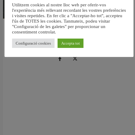
Utilitzem cookies al nostre lloc web per oferir-vos
l'experiència més rellevant recordant les vostres preferències
i visites repetides. En fer clic a "Acceptar-ho tot", accepteu
l'ús de TOTES les cookies. Tanmateix, podeu visitar
"Configuració de les galetes" per proporcionar un
València reforma l’Escola Infantil Pardalets i instal·larà aire condicionat a totes
consentiment controlat.
les aules
5 agost, 2026
Configuració cookies
Accepta tot