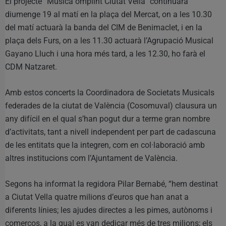
El projecte “Música omplint Ciutat Vella” continuarà
diumenge 19 al matí en la plaça del Mercat, on a les 10.30
del matí actuarà la banda del CIM de Benimaclet, i en la
plaça dels Furs, on a les 11.30 actuarà l’Agrupació Musical
Gayano Lluch i una hora més tard, a les 12.30, ho farà el
CDM Natzaret.
Amb estos concerts la Coordinadora de Societats Musicals
federades de la ciutat de València (Cosomuval) clausura un
any difícil en el qual s’han pogut dur a terme gran nombre
d’activitats, tant a nivell independent per part de cadascuna
de les entitats que la integren, com en col·laboració amb
altres institucions com l’Ajuntament de València.
Segons ha informat la regidora Pilar Bernabé, “hem destinat
a Ciutat Vella quatre milions d’euros que han anat a
diferents línies; les ajudes directes a les pimes, autònoms i
comerços, a la qual es van dedicar més de tres milions; els