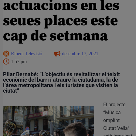
actuacions en les
seues places este
cap de setmana
Ribera Televisió
desembre 17, 2021
1:57 pm
Pilar Bernabé: “L’objectiu és revitalitzar el teixit
econòmic del barri i atraure la ciutadania, la de
l’àrea metropolitana i els turistes que visiten la
ciutat”
El projecte
“Música
omplint
Ciutat Vella”