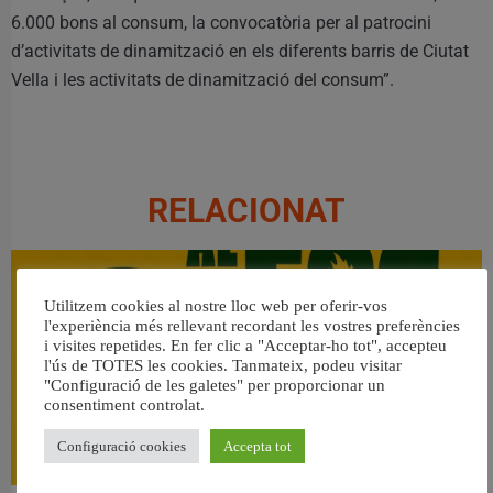
6.000 bons al consum, la convocatòria per al patrocini
d’activitats de dinamització en els diferents barris de Ciutat
Vella i les activitats de dinamització del consum”.
RELACIONAT
Utilitzem cookies al nostre lloc web per oferir-vos
l'experiència més rellevant recordant les vostres preferències
i visites repetides. En fer clic a "Acceptar-ho tot", accepteu
l'ús de TOTES les cookies. Tanmateix, podeu visitar
"Configuració de les galetes" per proporcionar un
consentiment controlat.
Configuració cookies
Accepta tot