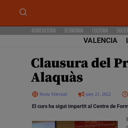
AGRICULTURA
ECONOMIA
CULTURA
SOCIE
VALENCIA
Clausura del P
Alaquàs
Horta Televisió
juny 21, 2022
El curs ha sigut impartit al Centre de Fo