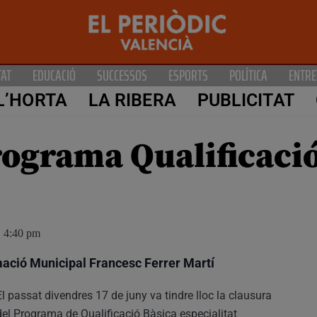
TAT
EDUCACIÓ
SUCCESSOS
ESPORTS
POLÍTICA
ENTRE
L’HORTA
LA RIBERA
PUBLICITAT
rograma Qualificació
4:40 pm
rmació Municipal Francesc Ferrer Martí
El passat divendres 17 de juny va tindre lloc la clausura
del Programa de Qualificació Bàsica especialitat