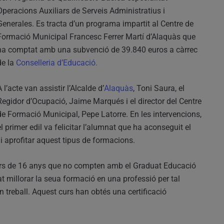
Operacions Auxiliars de Serveis Administratius i
Generales. Es tracta d’un programa impartit al Centre de
Formació Municipal Francesc Ferrer Martí d’Alaquàs que
ha comptat amb una subvenció de 39.840 euros a càrrec
de la
Conselleria d’Educació.
A l’acte van assistir l’Alcalde d’
Alaquàs
, Toni Saura, el
Regidor d’Ocupació, Jaime Marqués i el director del Centre
de Formació Municipal, Pepe Latorre. En les intervencions,
el primer edil va felicitar l’alumnat que ha aconseguit el
 i aprofitar aquest tipus de formacions.
jors de 16 anys que no compten amb el Graduat Educació
at millorar la seua formació en una professió per tal
n treball. Aquest curs han obtés una certificació