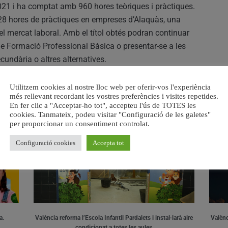
021 i ha comptat amb 960 hores teòriques i pràctiques.
128 hores de pràctiques en empreses d’Alaquàs, una
el mercat laboral. Amb el títol obtés podran continuar
 de Formació Professional Bàsica o presentar-se a les
undària o altres alternatives.
Utilitzem cookies al nostre lloc web per oferir-vos l'experiència
més rellevant recordant les vostres preferències i visites repetides.
RELACIONAT
En fer clic a "Acceptar-ho tot", accepteu l'ús de TOTES les
cookies. Tanmateix, podeu visitar "Configuració de les galetes"
per proporcionar un consentiment controlat.
Configuració cookies
Accepta tot
a.
València reforma l’Escola Infantil Pardalets i instal·larà aire
Valènc
condicionat a totes les aules