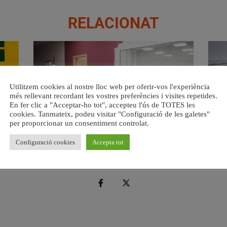
RELACIONAT
Utilitzem cookies al nostre lloc web per oferir-vos l'experiència
més rellevant recordant les vostres preferències i visites repetides.
En fer clic a "Acceptar-ho tot", accepteu l'ús de TOTES les
cookies. Tanmateix, podeu visitar "Configuració de les galetes"
per proporcionar un consentiment controlat.
a.
València ultima el nou centre per a persones majors del
Val
barri de Sant Antoni
Configuració cookies
Accepta tot
6 agost, 2026