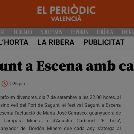
TAT
EDUCACIÓ
SUCCESSOS
ESPORTS
POLÍTICA
ENTRE
L’HORTA
LA RIBERA
PUBLICITAT
unt a Escena amb c
7:26 pm
 pròxim divendres, dia 7 de setembre, a les 22.00 hores, al
sino vell del Port de Sagunt, el festival Sagunt a Escena
esenta l’actuació de María José Carrasco, guanyadora de
a Lámpara Minera, i d’Agustín Carbonell ‘El bola’,
uanyador del Bordón Minero que cada any s’atorga al