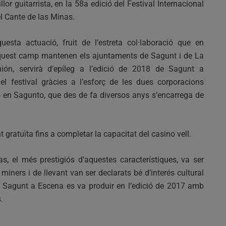
llor guitarrista, en la 58a edició del Festival Internacional
l Cante de las Minas.
uesta actuació, fruit de l’estreta col·laboració que en
uest camp mantenen els ajuntaments de Sagunt i de La
ión, servirà d’epíleg a l’edició de 2018 de Sagunt a
el festival gràcies a l’esforç de les dues corporacions
o en Sagunto, que des de fa diversos anys s’encarrega de
 gratuïta fins a completar la capacitat del casino vell.
as, el més prestigiós d’aquestes característiques, va ser
s’ miners i de llevant van ser declarats bé d’interés cultural
n Sagunt a Escena es va produir en l’edició de 2017 amb
.