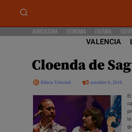
AGRICULTURA
ECONOMIA
CULTURA
SOCIE
VALENCIA
Cloenda de Sag
Ribera Televisió
setembre 6, 2018
El
ca
pr
l
g