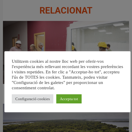
RELACIONAT
Utilitzem cookies al nostre lloc web per oferir-vos
l'experiència més rellevant recordant les vostres preferències
i visites repetides. En fer clic a "Acceptar-ho tot", accepteu
l'ús de TOTES les cookies. Tanmateix, podeu visitar
"Configuració de les galetes" per proporcionar un
consentiment controlat.
València ultima el nou centre per a persones majors del barri de Sant Antoni
6 agost, 2026
Configuració cookies
Accepta tot