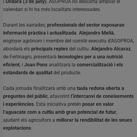
i
Ondara (3 de juny)
. ASOPROA no descarta ampliar el
calendari si hi ha més localitats interessades.
Durant les xarrades,
professionals del sector exposaran
informació pràctica i actualitzada
.
Alejandro Melià
,
enginyer agrònom i membre del comitè executiu d’ASOPROA,
abordarà els
principals reptes
del cultiu.
Alejandro Alcaraz
,
de Fertinagro, presentarà
tecnologies per a una nutrició
eficient
, i
Joan Pons
analitzarà la
comercialització i els
estàndards de qualitat
del producte.
Cada jornada finalitzarà amb una
taula redona oberta a
preguntes del públic
, afavorint
l’intercanvi de coneixements
i experiències
. Esta iniciativa pretén
posar en valor
l’aguacate com a cultiu amb gran potencial de futur
,
ajudant els agricultors a
millorar la rendibilitat de les seues
explotacions
.