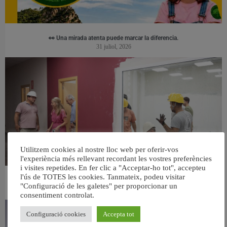
👀 Una mirada atenta puede marcar la diferencia.
31 juliol, 2026
Utilitzem cookies al nostre lloc web per oferir-vos
l'experiència més rellevant recordant les vostres preferències
i visites repetides. En fer clic a "Acceptar-ho tot", accepteu
l'ús de TOTES les cookies. Tanmateix, podeu visitar
València ultima el nou centre per a persones majors del barri de Sant Antoni
"Configuració de les galetes" per proporcionar un
6 agost, 2026
consentiment controlat.
Configuració cookies
Accepta tot