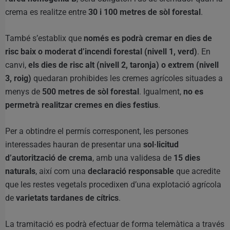
crema es realitze entre
30 i 100 metres de sòl forestal
.
També s’establix que
només es podrà cremar en dies de
risc baix o moderat d’incendi forestal (nivell 1, verd)
. En
canvi,
els dies de risc alt (nivell 2, taronja) o extrem (nivell
3, roig)
quedaran prohibides les cremes agrícoles situades a
menys de
500 metres de sòl forestal
. Igualment,
no es
permetrà realitzar cremes en dies festius
.
Per a obtindre el permís corresponent, les persones
interessades hauran de presentar una
sol·licitud
d’autorització de crema
, amb una validesa de
15 dies
naturals
, així com una
declaració responsable
que acredite
que les restes vegetals procedixen d’una explotació agrícola
de
varietats tardanes de cítrics
.
La tramitació es podrà efectuar de forma telemàtica a través