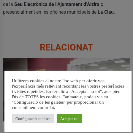
de la
Seu Electrònica de l’Ajuntament d’Alzira
o
presencialment en les oficines municipals de
La Clau
.
RELACIONAT
Utilitzem cookies al nostre lloc web per oferir-vos
l'experiència més rellevant recordant les vostres preferències
i visites repetides. En fer clic a "Acceptar-ho tot", accepteu
l'ús de TOTES les cookies. Tanmateix, podeu visitar
"Configuració de les galetes" per proporcionar un
consentiment controlat.
Configuració cookies
Accepta tot
València ultima el nou centre per a persones majors del barri de Sant Antoni