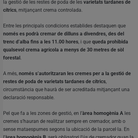
la gestió de les restes de poda de les
varietats tardanes de
cítrics
, mitjançant crema controlada.
Entre les principals condicions establides destaquen que
només es podrà cremar de dilluns a divendres, des del
trenc d’alba fins a les 11.00 hores
, i que
queda prohibida
qualsevol crema agrícola a menys de 30 metres de sòl
forestal
.
A més,
només s’autoritzaran les cremes per a la gestió de
restes de poda de varietats tardanes de cítrics
,
circumstància que haurà de ser acreditada mitjançant una
declaració responsable.
Pel que fa a les zones de gestió, en l’
àrea homogènia A
les
cremes s’hauran de realitzar sempre en cremador, amb o
sense mataespurnes segons la ubicació de la parcel·la. En
l’
àrea homogènia B
, serà obligatori l’ús de cremador quan la