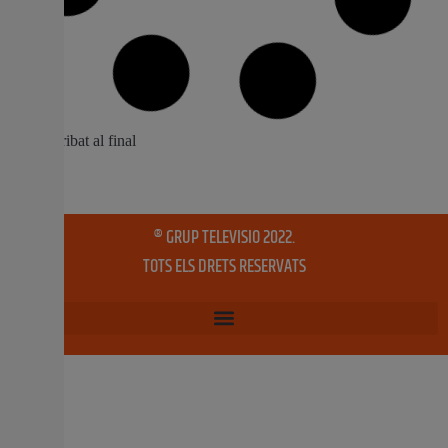
El Palau de Congressos premia la Casa
de la Caridad en el seu 120 aniversari per
la seua labor social
El reconeixement ‘Espais Solidaris 2026’ permetrà la
cessió gratuïta d’espais per a activitats amb impacte
social El jurat destaca la trajectòria històrica i el
compromís amb les persones en situació de
vulnerabilitat El Palau de Congressos de València ha
concedit el reconeixement ‘Espais Solidaris 2026’ a la
Casa de la
27 maig, 2026
No hi ha comentaris