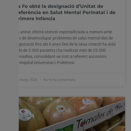
La Fe obté la designació d’Unitat de
Referència en Salut Mental Perinatal i de
Primera Infància
Utilitzem cookies al nostre lloc web per oferir-vos
La unitat oferirà atenció especialitzada a menors amb
l'experiència més rellevant recordant les vostres preferències
risc de desenvolupar problemes de salut mental des de
i visites repetides. En fer clic a "Acceptar-ho tot", accepteu
la gestació fins als 6 anys Des de la seua creació ha atés
l'ús de TOTES les cookies. Tanmateix, podeu visitar
més de 3.300 pacients i ha realitzat més de 23.000
"Configuració de les galetes" per proporcionar un
consultes, consolidant-se com a referent autonòmi
consentiment controlat.
L’Hospital Universitari i Politècnic
Configuració cookies
Accepta tot
27 maig, 2026
No hi ha comentaris