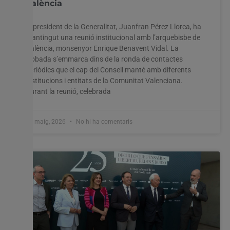
València
El president de la Generalitat, Juanfran Pérez Llorca, ha
mantingut una reunió institucional amb l’arquebisbe de
València, monsenyor Enrique Benavent Vidal. La
trobada s’emmarca dins de la ronda de contactes
periòdics que el cap del Consell manté amb diferents
institucions i entitats de la Comunitat Valenciana.
Durant la reunió, celebrada
27 maig, 2026
No hi ha comentaris