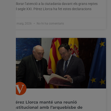
millorar l’atenció a la ciutadania davant els grans reptes
del segle XXI. Pérez Llorca ha fet estes declaracions
27 maig, 2026
No hi ha comentaris
Pérez Llorca manté una reunió
institucional amb l’arquebisbe de