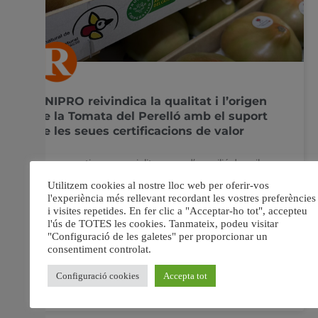
UNIPRO reivindica la qualitat i l’origen
de la Tomata del Perelló amb el suport
de les seues certificacions de valor
La cooperativa comercialitza prop d’un milió de quilos
anuals i aposta per un model agrícola basat en la
qualitat, la sostenibilitat i l’arrelament al territori Els
segells de qualitat, l’origen certificat i les acreditacions
internacionals reforcen el posicionament de la Tomata
del Perelló com a referent agroalimentari valencià La
Cooperativa
27 maig, 2026
No hi ha comentaris