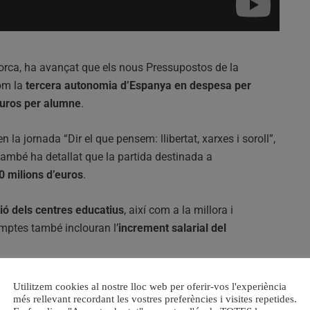
Llorca, ha avançat que els nous Pressupostos de la
com la
tercera autonomia d’Espanya en despesa per
uros per alumne
.
 la jornada “Dir el que pensem: llibertat, xarxes i soroll”,
 també ha detallat que la partida destinada a
0 milions d’euros
.
ció dels centres educatius
, així com a la millora i
omptes també inclouran l’
increment salarial del
abilitat institucional
que afavorisca el creixement
Utilitzem cookies al nostre lloc web per oferir-vos l'experiència
tat Valenciana “torna a ser una terra d’oportunitats”, amb
més rellevant recordant les vostres preferències i visites repetides.