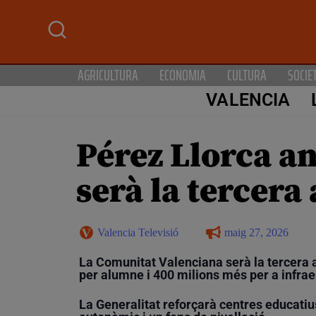
AGRICULTURA
ECONOMIA
CULTURA
SOCIE
VALENCIA
Pérez Llorca a
serà la tercer
Valencia Televisió
maig 27, 2026
La Comunitat Valenciana serà la tercera
per alumne i 400 milions més per a infrae
La Generalitat reforçarà centres educati