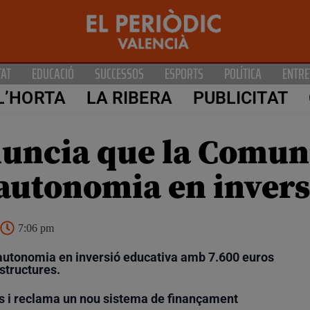
TAT
EDUCACIÓ
SUCCESSOS
ESPORTS
POLÍTICA
ENTRE
L’HORTA
LA RIBERA
PUBLICITAT
nuncia que la Comun
a autonomia en inver
7:06 pm
 autonomia en inversió educativa amb 7.600 euros
structures.
us i reclama un nou sistema de finançament