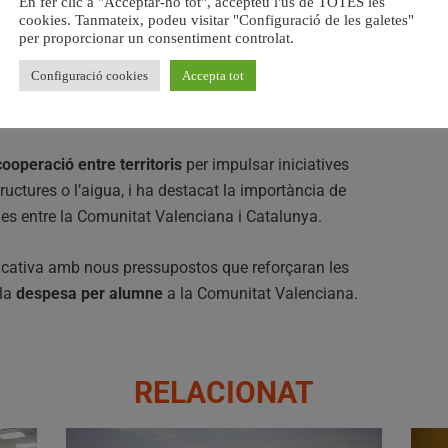
En fer clic a "Acceptar-ho tot", accepteu l'ús de TOTES les
versions.
cookies. Tanmateix, podeu visitar "Configuració de les galetes"
per proporcionar un consentiment controlat.
 reiterat la necessitat d’un
nou sistema de finançament
Configuració cookies
Accepta tot
ivació d’un
fons de nivellació transitori
mentre no arribe la
 cooperació entre territoris
per impulsar iniciatives
ructures o l’aigua, i ha destacat la importància de
ues entre la Comunitat Valenciana i Catalunya.
ucativa amb nous pressupostos que reforçaran les
 la
despesa per alumne
a la Comunitat Valenciana.
RELACIONAT