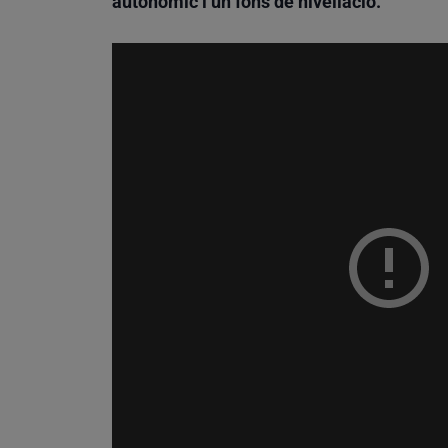
autonòmic i un fons de nivellació.