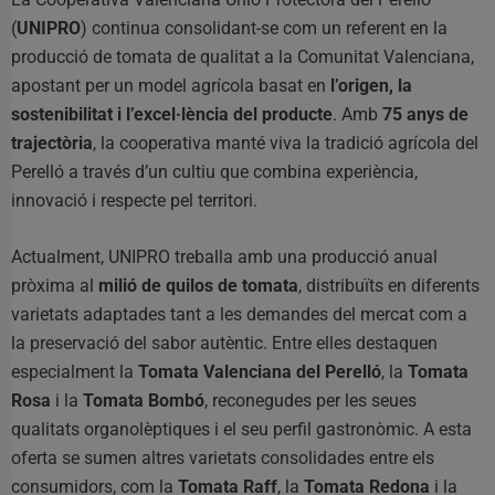
(
UNIPRO
) continua consolidant-se com un referent en la
producció de tomata de qualitat a la Comunitat Valenciana,
apostant per un model agrícola basat en
l’origen, la
sostenibilitat i l’excel·lència del producte
. Amb
75 anys de
trajectòria
, la cooperativa manté viva la tradició agrícola del
Perelló a través d’un cultiu que combina experiència,
innovació i respecte pel territori.
Actualment, UNIPRO treballa amb una producció anual
pròxima al
milió de quilos de tomata
, distribuïts en diferents
varietats adaptades tant a les demandes del mercat com a
la preservació del sabor autèntic. Entre elles destaquen
especialment la
Tomata Valenciana del Perelló
, la
Tomata
Rosa
i la
Tomata Bombó
, reconegudes per les seues
qualitats organolèptiques i el seu perfil gastronòmic. A esta
oferta se sumen altres varietats consolidades entre els
consumidors, com la
Tomata Raff
, la
Tomata Redona
i la