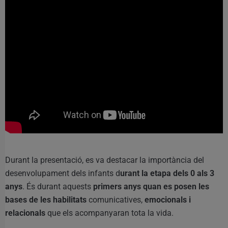
Durant la presentació, es va destacar la importància del
desenvolupament dels infants d
urant la etapa dels 0 als 3
anys
. És durant aquests
primers anys quan es posen les
bases de les habilitats
comunicatives,
emocionals i
relacionals
que els acompanyaran tota la vida.