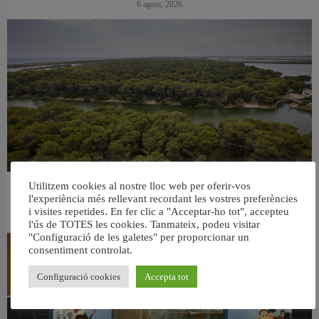
6 agost, 2026
Utilitzem cookies al nostre lloc web per oferir-vos
València retira prop de 15.000 litres de residus de la Devesa durant el mes de
l'experiència més rellevant recordant les vostres preferències
juliol
i visites repetides. En fer clic a "Acceptar-ho tot", accepteu
6 agost, 2026
l'ús de TOTES les cookies. Tanmateix, podeu visitar
"Configuració de les galetes" per proporcionar un
consentiment controlat.
Configuració cookies
Accepta tot