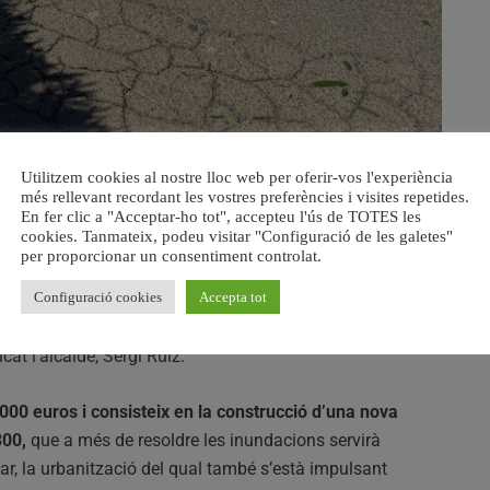
Utilitzem cookies al nostre lloc web per oferir-vos l'experiència
més rellevant recordant les vostres preferències i visites repetides.
En fer clic a "Acceptar-ho tot", accepteu l'ús de TOTES les
cookies. Tanmateix, podeu visitar "Configuració de les galetes"
per proporcionar un consentiment controlat.
a executar la renovació de la xarxa de sanejament al
Configuració cookies
Accepta tot
nguda del Cid
, “una actuació que ajudarà a resoldre els
evitarà que
, en cas de pluges intenses, les aigües netes
icat l’alcalde, Sergi Ruiz.
000 euros i consisteix en la construcció d’una nova
300,
que a més de resoldre les inundacions servirà
Mar, la urbanització del qual també s’està impulsant