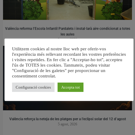
València reforma l’Escola Infantil Pardalets i instal·larà aire condicionat a totes
les aules
5 agost, 2026
Utilitzem cookies al nostre lloc web per oferir-vos
l'experiència més rellevant recordant les vostres preferències
i visites repetides. En fer clic a "Acceptar-ho tot", accepteu
l'ús de TOTES les cookies. Tanmateix, podeu visitar
"Configuració de les galetes" per proporcionar un
consentiment controlat.
Configuració cookies
Accepta tot
València reforça la neteja de les platges per a l’eclipsi solar del 12 d’agost
5 agost, 2026