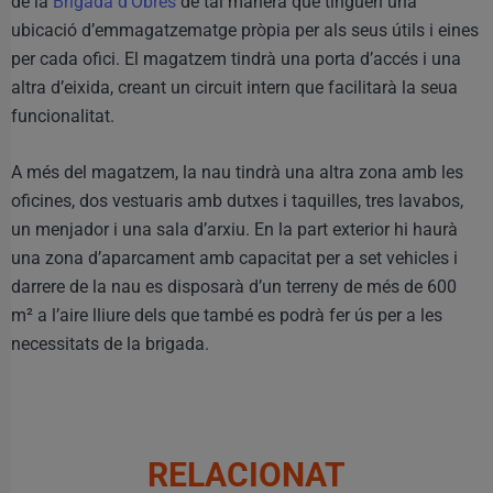
de la
Brigada d’Obres
de tal manera que tinguen una
ubicació d’emmagatzematge pròpia per als seus útils i eines
per cada ofici. El magatzem tindrà una porta d’accés i una
altra d’eixida, creant un circuit intern que facilitarà la seua
funcionalitat.
A més del magatzem, la nau tindrà una altra zona amb les
oficines, dos vestuaris amb dutxes i taquilles, tres lavabos,
un menjador i una sala d’arxiu. En la part exterior hi haurà
una zona d’aparcament amb capacitat per a set vehicles i
darrere de la nau es disposarà d’un terreny de més de 600
m² a l’aire lliure dels que també es podrà fer ús per a les
necessitats de la brigada.
RELACIONAT