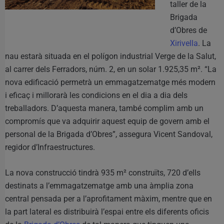
taller de la
Brigada
d’Obres de
Xirivella
. La
nau estarà situada en el polígon industrial Verge de la Salut,
al carrer dels Ferradors, núm. 2, en un solar 1.925,35 m². “La
nova edificació permetrà un emmagatzematge més modern
i eficaç i millorarà les condicions en el dia a dia dels
treballadors. D’aquesta manera, també complim amb un
compromís que va adquirir aquest equip de govern amb el
personal de la Brigada d’Obres”, assegura Vicent Sandoval,
regidor d’Infraestructures.
La nova construcció tindrà 935 m² construïts, 720 d’ells
destinats a l’emmagatzematge amb una àmplia zona
central pensada per a l’aprofitament màxim, mentre que en
la part lateral es distribuirà l’espai entre els diferents oficis