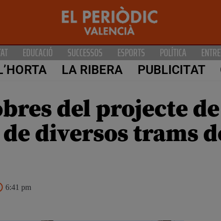
TAT
EDUCACIÓ
SUCCESSOS
ESPORTS
POLÍTICA
ENTRE
L’HORTA
LA RIBERA
PUBLICITAT
bres del projecte de
 de diversos trams d
6:41 pm