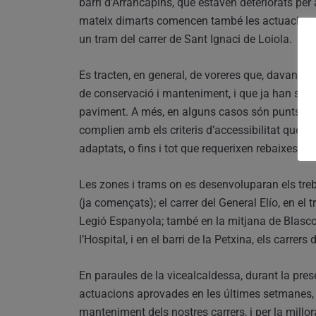
barri d’Arrancapins, que estaven deteriorats per 
mateix dimarts comencen també les actuacions 
un tram del carrer de Sant Ignaci de Loiola.
Es tracten, en general, de voreres que, davant e
de conservació i manteniment, i que ja han sigu
paviment. A més, en alguns casos són punts en 
complien amb els criteris d’accessibilitat que 
adaptats, o fins i tot que requerixen rebaixes e
Les zones i trams on es desenvoluparan els treba
(ja començats); el carrer del General Elío, en el
Legió Espanyola; també en la mitjana de Blasco I
l’Hospital, i en el barri de la Petxina, els carrer
En paraules de la vicealcaldessa, durant la pres
actuacions aprovades en les últimes setmanes, v
manteniment dels nostres carrers, i per la millora