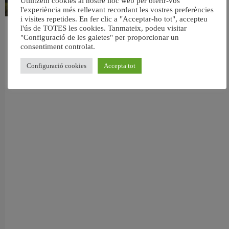
Utilitzem cookies al nostre lloc web per oferir-vos
l'experiència més rellevant recordant les vostres preferències
i visites repetides. En fer clic a "Acceptar-ho tot", accepteu
l'ús de TOTES les cookies. Tanmateix, podeu visitar
València retira prop de 15.000 litres de residus de la Devesa durant el mes de
"Configuració de les galetes" per proporcionar un
juliol
consentiment controlat.
6 agost, 2026
Configuració cookies
Accepta tot