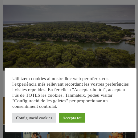
Utilitzem cookies al nostre lloc web per oferir-vos
València retira prop de 15.000 litres de residus de la Devesa durant el mes de
l'experiència més rellevant recordant les vostres preferències
juliol
i visites repetides. En fer clic a "Acceptar-ho tot", accepteu
6 agost, 2026
l'ús de TOTES les cookies. Tanmateix, podeu visitar
"Configuració de les galetes" per proporcionar un
consentiment controlat.
Configuració cookies
Accepta tot