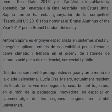
premi Ken Dale 2018 per l’anàlisi d’instal·lacions,
sostenibilitat i energia a la Xina, Austràlia i els Estats Units.
Sapiña també ha estat guanyador de la competició
‘Teambuild UK 2016’ i fou nominat al ‘Brunel Alumnus of the
Year 2017’ per la Brunel London University.
Antoni Sapiña és enginyer especialista en sistemes d’estalvi
energètic aplicant criteris de sostenibilitat per a frenar el
canvi climàtic i treballa en el diseny de sistemes de
climatització per a ús residencial, comercial i públic.
Dos dones són també protagonistes enguany amb motiu de
la diada valenciana. Lucía Osa Melero, actualment resident
als Estats Units, veu reconeguda la seua brillant trajectòria
en el món de la pedagogia innovadora, en especial en
l’aprenentatge de les segones llengües en l’àmbit
universitari.