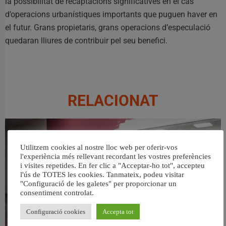
la possibilitat de recaptacions significatives en el cas
d’operacions urbanístiques importants que puguen haver en
el futur. Grans propietaris, grans operacions d’especulació
quedaran lliures de contribuir pel seu benefici.
RELACIONAT
Utilitzem cookies al nostre lloc web per oferir-vos
l'experiència més rellevant recordant les vostres preferències
i visites repetides. En fer clic a "Acceptar-ho tot", accepteu
l'ús de TOTES les cookies. Tanmateix, podeu visitar
"Configuració de les galetes" per proporcionar un
consentiment controlat.
Configuració cookies
Accepta tot