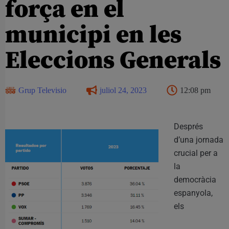
força en el
municipi en les
Eleccions Generals
Grup Televisio
juliol 24, 2023
12:08 pm
Després
d’una jornada
crucial per a
la
democràcia
espanyola,
els