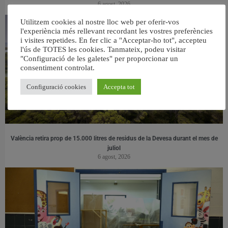
6 agost, 2026
Utilitzem cookies al nostre lloc web per oferir-vos
l'experiència més rellevant recordant les vostres preferències
i visites repetides. En fer clic a "Acceptar-ho tot", accepteu
l'ús de TOTES les cookies. Tanmateix, podeu visitar
"Configuració de les galetes" per proporcionar un
consentiment controlat.
Configuració cookies
Accepta tot
València retira prop de 15.000 litres de residus de la Devesa durant el mes de
juliol
6 agost, 2026