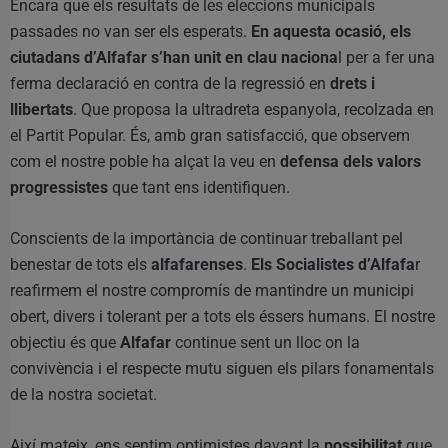
Encara que els resultats de les eleccions municipals
passades no van ser els esperats.
En aquesta ocasió, els
ciutadans d’Alfafar s’han unit en clau naciona
l per a fer una
ferma declaració en contra de la regressió en
drets i
llibertats
. Que proposa la ultradreta espanyola, recolzada en
el Partit Popular. És, amb gran satisfacció, que observem
com el nostre poble ha alçat la veu en
defensa dels valors
progressistes
que tant ens identifiquen.
Conscients de la importància de continuar treballant pel
benestar de tots els
alfafarenses
.
Els Socialistes d’Alfafa
r
reafirmem el nostre compromís de mantindre un municipi
obert, divers i tolerant per a tots els éssers humans. El nostre
objectiu és que
Alfafar
continue sent un lloc on la
convivència i el respecte mutu siguen els pilars fonamentals
de la nostra societat.
Així mateix, ens sentim optimistes davant la
possibilitat
que,