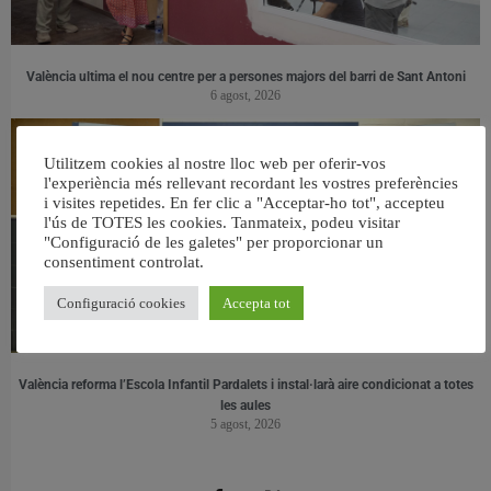
València ultima el nou centre per a persones majors del barri de Sant Antoni
6 agost, 2026
Utilitzem cookies al nostre lloc web per oferir-vos
l'experiència més rellevant recordant les vostres preferències
i visites repetides. En fer clic a "Acceptar-ho tot", accepteu
l'ús de TOTES les cookies. Tanmateix, podeu visitar
"Configuració de les galetes" per proporcionar un
consentiment controlat.
Configuració cookies
Accepta tot
València reforma l’Escola Infantil Pardalets i instal·larà aire condicionat a totes
les aules
5 agost, 2026