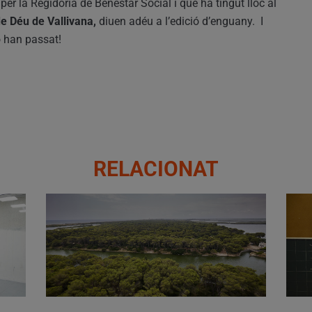
per la Regidoria de Benestar Social i que ha tingut lloc al
e Déu de Vallivana,
diuen adéu a l’edició d’enguany. I
o han passat!
RELACIONAT