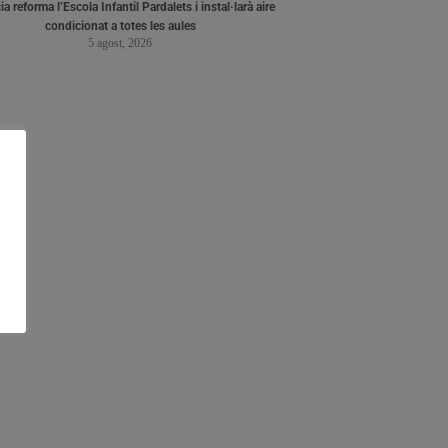
a reforma l’Escola Infantil Pardalets i instal·larà aire
condicionat a totes les aules
5 agost, 2026