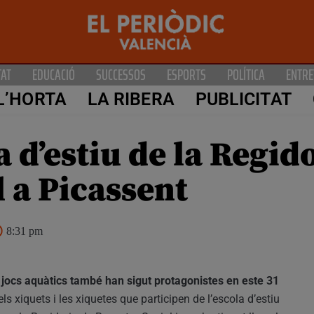
TAT
EDUCACIÓ
SUCCESSOS
ESPORTS
POLÍTICA
ENTRE
L’HORTA
LA RIBERA
PUBLICITAT
a d’estiu de la Regid
 a Picassent
8:31 pm
s jocs aquàtics també han sigut protagonistes en este 31
 els xiquets i les xiquetes que participen de l’escola d’estiu