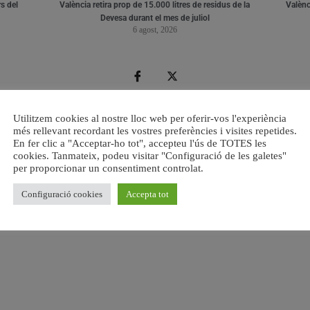
s del
València retira prop de 15.000 litres de residus de la
Valènci
Devesa durant el mes de juliol
6 agost, 2026
Utilitzem cookies al nostre lloc web per oferir-vos l'experiència
més rellevant recordant les vostres preferències i visites repetides.
En fer clic a "Acceptar-ho tot", accepteu l'ús de TOTES les
cookies. Tanmateix, podeu visitar "Configuració de les galetes"
per proporcionar un consentiment controlat.
Configuració cookies
Accepta tot