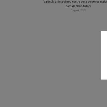
València ultima el nou centre per a persones major
barri de Sant Antoni
6 agost, 2026