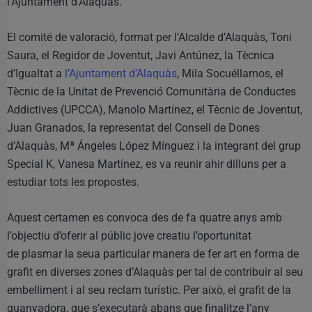
l’Ajuntament d’Alaquàs.
El comité de valoració, format per l’Alcalde d’Alaquàs, Toni
Saura, el Regidor de Joventut, Javi Antúnez, la Tècnica
d’Igualtat a
l’Ajuntament d’Alaquàs
, Mila Socuéllamos, el
Tècnic de la Unitat de Prevenció Comunitària de Conductes
Addictives (UPCCA), Manolo Martínez, el Tècnic de Joventut,
Juan Granados, la representat del Consell de Dones
d’Alaquàs, Mª Ángeles López Mínguez i la integrant del grup
Special K, Vanesa Martínez, es va reunir ahir dilluns per a
estudiar tots les propostes.
Aquest certamen es convoca des de fa quatre anys amb
l’objectiu d’oferir al públic jove creatiu l’oportunitat
de plasmar la seua particular manera de fer art en forma de
grafit en diverses zones d’Alaquàs per tal de contribuir al seu
embelliment i al seu reclam turístic. Per això, el grafit de la
guanyadora, que s’executarà abans que finalitze l’any