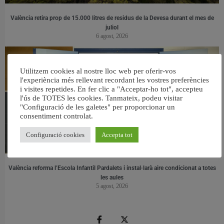
València retira prop de 15.000 litres de residus de la Devesa durant el mes de
juliol
6 agost, 2026
Utilitzem cookies al nostre lloc web per oferir-vos
l'experiència més rellevant recordant les vostres preferències
i visites repetides. En fer clic a "Acceptar-ho tot", accepteu
l'ús de TOTES les cookies. Tanmateix, podeu visitar
"Configuració de les galetes" per proporcionar un
consentiment controlat.
Configuració cookies
Accepta tot
València reforma l’Escola Infantil Pardalets i instal·larà aire condicionat a totes
les aules
5 agost, 2026