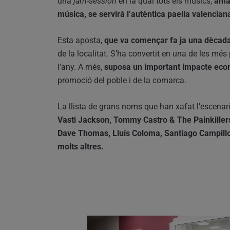
una
jam-session
en la qual tots els músics,
amat
música, se servirà l’autèntica paella valenciana
Esta aposta,
que va començar fa ja una dècada
de la localitat. S’ha convertit en una de les més 
l’any. A més,
suposa un important impacte econ
promoció del poble i de la comarca.
La llista de grans noms que han xafat l’escenari
Vasti Jackson, Tommy Castro & The Painkille
Dave Thomas, Lluís Coloma, Santiago Campillo
molts altres.