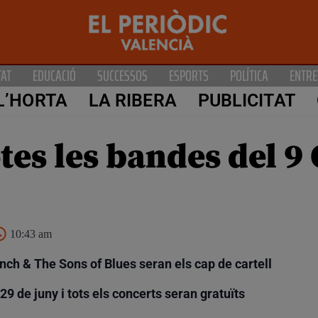
TAT
EDUCACIÓ
SUCCESSOS
ESPORTS
POLÍTICA
ENTRE
L’HORTA
LA RIBERA
PUBLICITAT
tes les bandes del 9
10:43 am
nch & The Sons of Blues seran els cap de cartell
29 de juny i tots els concerts seran gratuïts