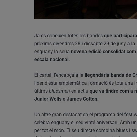
Ja es coneixen totes les bandes
que participara
pròxims divendres 28 i dissabte 29 de juny a la 
enguany la seua
novena edició consolidat com u
escala nacional.
El cartell l’encapçala la
llegendària banda de Ch
líder d’esta emblemàtica formació és tota una in
últims
bluesmen
en actiu
que va tindre com a m
Junior Wells o James Cotton.
Un altre gran destacat en el programa del festiv
celebra enguany el seu vinté aniversari. Amb u
per tot el món. El seu directe combina blues i 