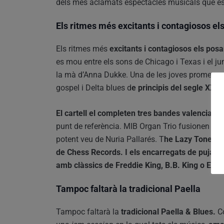
dels més aclamats espectacles musicals que e
Els ritmes més
excitants i contagiosos e
Els ritmes més
excitants i contagiosos els po
es mou entre els sons de Chicago i Texas i el jum
la mà d’Anna Dukke. Una de les joves promeses
gospel i Delta blues d
e principis del segle XX, 
El cartell el completen tres bandes valenciane
punt de referència. MIB Organ Trio fusionen el bl
potent veu de Nuria Pallarés. T
he Lazy Tones s
de Chess Records. I els encarregats de pujar e
amb clàssics de Freddie King, B.B. King o Eric 
Tampoc faltar
à la tradicional Paella
Tampoc faltarà la
tradicional Paella & Blues.
Co