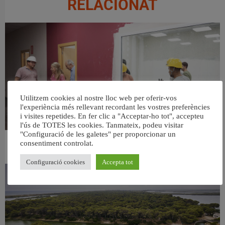
RELACIONAT
Utilitzem cookies al nostre lloc web per oferir-vos
l'experiència més rellevant recordant les vostres preferències
i visites repetides. En fer clic a "Acceptar-ho tot", accepteu
l'ús de TOTES les cookies. Tanmateix, podeu visitar
"Configuració de les galetes" per proporcionar un
consentiment controlat.
València ultima el nou centre per a persones majors del barri de Sant Antoni
6 agost, 2026
Configuració cookies
Accepta tot