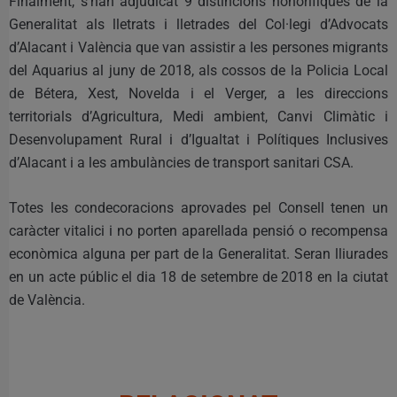
Finalment, s’han adjudicat 9 distincions honorífiques de la
Generalitat als lletrats i lletrades del Col·legi d’Advocats
d’Alacant i València que van assistir a les persones migrants
del Aquarius al juny de 2018, als cossos de la Policia Local
de Bétera, Xest, Novelda i el Verger, a les direccions
territorials d’Agricultura, Medi ambient, Canvi Climàtic i
Desenvolupament Rural i d’Igualtat i Polítiques Inclusives
d’Alacant i a les ambulàncies de transport sanitari CSA.
Totes les condecoracions aprovades pel Consell tenen un
caràcter vitalici i no porten aparellada pensió o recompensa
econòmica alguna per part de la Generalitat. Seran lliurades
en un acte públic el dia 18 de setembre de 2018 en la ciutat
de València.