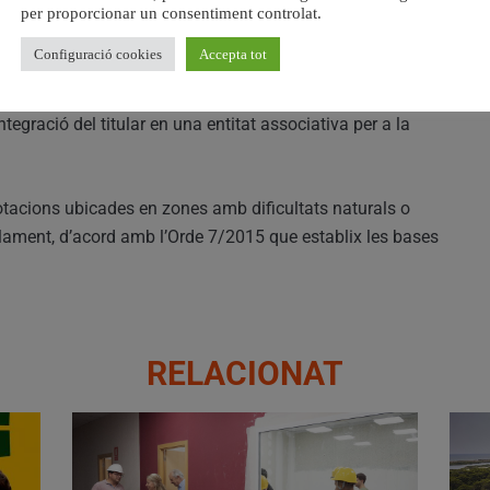
per proporcionar un consentiment controlat.
Configuració cookies
Accepta tot
dels projectes aprovats s’ha tingut en compte la dedicació
a a figures de qualitat diferenciada, les sol·licituds
egració del titular en una entitat associativa per a la
tacions ubicades en zones amb dificultats naturals o
tllament, d’acord amb l’Orde 7/2015 que establix les bases
RELACIONAT