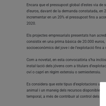
Encara que el pressupost global d’estes via de
d’euros, davant de la demanda constatada, en 
incrementar en un 20% el pressupost fins a acons
2020.
Els projectes empresarials presentats han acredit
consistix en una prima bàsica de 20.000 euros,
socioeconòmics del jove i de l’explotació fins 
Com a novetat, en esta convocatòria s’ha inclòs e
instal·lació dels jóvens com a titulars d’explot
oví o caprí en règim extensiu o semiextensiu.
Es considera que este tipus d’explotacions unix
animal i un maneig dels recursos disponibles en 
temporal, a més de contribuir al control dels ince