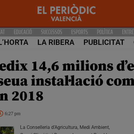
TAT
EDUCACIÓ
SUCCESSOS
ESPORTS
POLÍTICA
ENTRE
L’HORTA
LA RIBERA
PUBLICITAT
edix 14,6 milions d’
 seua instal·lació co
en 2018
6:27 pm
La Conselleria d’Agricultura, Medi Ambient,