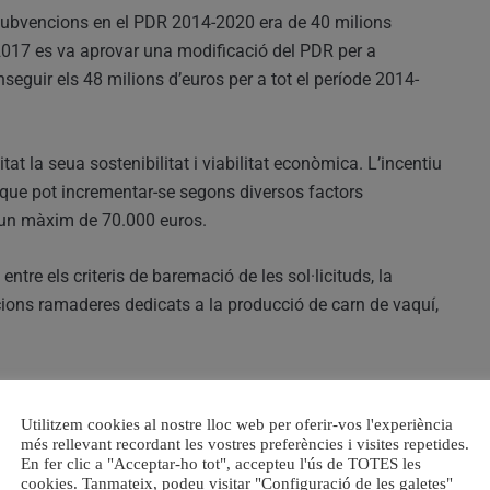
 subvencions en el PDR 2014-2020 era de 40 milions
2017 es va aprovar una modificació del PDR per a
eguir els 48 milions d’euros per a tot el període 2014-
at la seua sostenibilitat i viabilitat econòmica. L’incentiu
 que pot incrementar-se segons diversos factors
a un màxim de 70.000 euros.
ntre els criteris de baremació de les sol·licituds, la
acions ramaderes dedicats a la producció de carn de vaquí,
 la generació de productes de qualitat, un major benestar
cada zona ajustat a la seua disponibilitat espacial i
Utilitzem cookies al nostre lloc web per oferir-vos l'experiència
ndis forestals i la qualitat del sòl.
més rellevant recordant les vostres preferències i visites repetides.
En fer clic a "Acceptar-ho tot", accepteu l'ús de TOTES les
cookies. Tanmateix, podeu visitar "Configuració de les galetes"