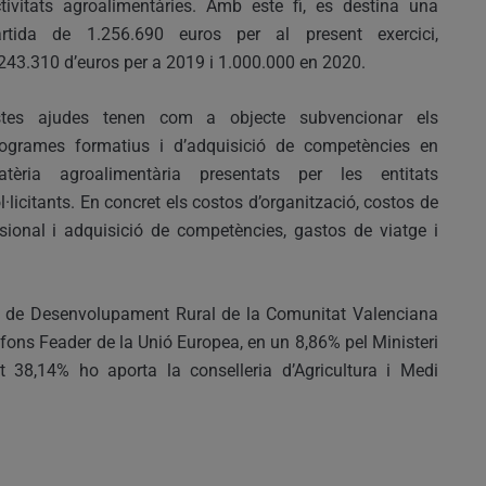
tivitats agroalimentàries. Amb este fi, es destina una
artida de 1.256.690 euros per al present exercici,
243.310 d’euros per a 2019 i 1.000.000 en 2020.
stes ajudes tenen com a objecte subvencionar els
ogrames formatius i d’adquisició de competències en
atèria agroalimentària presentats per les entitats
l·licitants. En concret els costos d’organització, costos de
ssional i adquisició de competències, gastos de viatge i
 de Desenvolupament Rural de la Comunitat Valenciana
ons Feader de la Unió Europea, en un 8,86% pel Ministeri
ant 38,14% ho aporta la conselleria d’Agricultura i Medi