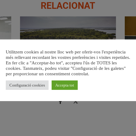
RELACIONAT
Utilitzem cookies al nostre lloc web per oferir-vos l'experiència
més rellevant recordant les vostres preferències i visites repetides.
En fer clic a "Acceptar-ho tot", accepteu l'ús de TOTES les
cookies. Tanmateix, podeu visitar "Configuració de les galetes"
s del
València retira prop de 15.000 litres de residus de la
Valènci
per proporcionar un consentiment controlat.
Devesa durant el mes de juliol
6 agost, 2026
Configuració cookies
Accepta tot