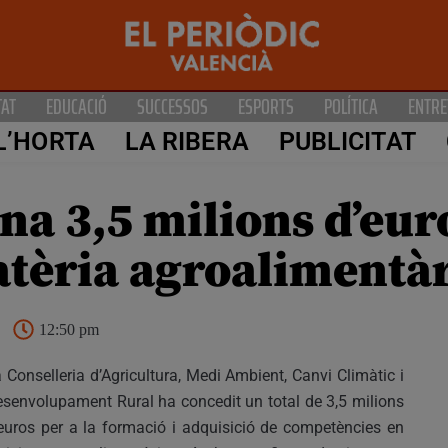
TAT
EDUCACIÓ
SUCCESSOS
ESPORTS
POLÍTICA
ENTRE
L’HORTA
LA RIBERA
PUBLICITAT
ina 3,5 milions d’eur
tèria agroalimentà
12:50 pm
 Conselleria d’Agricultura, Medi Ambient, Canvi Climàtic i
senvolupament Rural ha concedit un total de 3,5 milions
euros per a la formació i adquisició de competències en