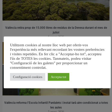
València retira prop de 15.000 litres de residus de la Devesa durant el mes de
juliol
6 agost, 2026
Utilitzem cookies al nostre lloc web per oferir-vos
l'experiència més rellevant recordant les vostres preferències
i visites repetides. En fer clic a "Acceptar-ho tot", accepteu
l'ús de TOTES les cookies. Tanmateix, podeu visitar
"Configuració de les galetes" per proporcionar un
consentiment controlat.
Configuració cookies
Accepta tot
València reforma l’Escola Infantil Pardalets i instal·larà aire condicionat a totes
les aules
5 agost, 2026