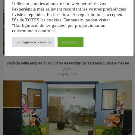
Utilitzem cookies al nostre lloc web per oferir-vos
l'experiència més rellevant recordant les vostres preferències
i visites repetides. En fer clic a "Acceptar-ho tot", accepteu
l'ús de TOTES les cookies. Tanmateix, podeu visitar
"Configuració de les galetes" per proporcionar un
consentiment controlat.
Configuració cookies
Accepta tot
València retira prop de 15.000 litres de residus de la Devesa durant el mes de
juliol
6 agost, 2026