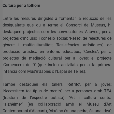
Cultura per a tothom
Entre les mesures dirigides a fomentar la reducció de les
desigualtats que du a terme el Consorci de Museus, hi
destaquen projectes com les convocatòries ‘Altaveu’, per a
projectes d’inclusió i cohesió social; ‘Reset’, de relectures de
gènere i multiculturalitat; ‘Resistències artístiques’, de
producció artística en entorns educatius; ‘Cercles’, per a
projectes de mediació cultural per a joves; el projecte
‘Comencem de 0’ (que inclou activitats per a la primera
infància com Mus’n’Babies o l’Espai de Telles).
També destaquen els tallers ‘Refrito’, per a joves;
‘Necessitem tot tipus de ments’, per a persones amb TEA
(trastorn de l’espectre autista), ‘Art i cultura contra
l’alzhèimer’ (en col·laboració amb el Museu d’Art
Contemporani d’Alacant), ‘Això no és una pedra, és una idea’;