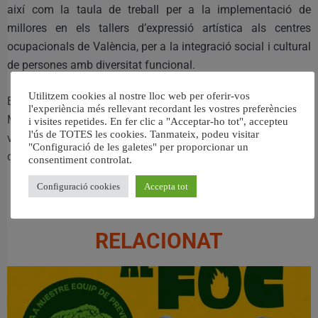
així com la taula de treball per a la implementació de
millores en els tallers d’expressió artística als centres
ocupacionals de València, per a la integració social i cultural
de persones amb diversitat funcional.
Utilitzem cookies al nostre lloc web per oferir-vos
Es tracta d’un conjunt de mesures que el Consorci de
l'experiència més rellevant recordant les vostres preferències
Museus desenvolupa a Castelló, València i Alacant, i
i visites repetides. En fer clic a "Acceptar-ho tot", accepteu
l'ús de TOTES les cookies. Tanmateix, podeu visitar
vertebra el territori perquè el projecte arribe a tota la
"Configuració de les galetes" per proporcionar un
ciutadania.
consentiment controlat.
Configuració cookies
Accepta tot
RELACIONAT