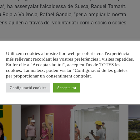
jada”, ha assenyalat l’alcaldessa de Sueca, Raquel Tamarit.
u Roja a València, Rafael Gandia, “per a ampliar la nostra
ns ajuden a través del voluntariat i com a socis o sòcies
a Sueca, on ja es realitzaven alguns projectes relacionats
Utilitzem cookies al nostre lloc web per oferir-vos l'experiència
litat, a més de la prestació de serveis de socorrisme i
més rellevant recordant les vostres preferències i visites repetides.
assat 2018.
En fer clic a "Acceptar-ho tot", accepteu l'ús de TOTES les
cookies. Tanmateix, podeu visitar "Configuració de les galetes"
per proporcionar un consentiment controlat.
Configuració cookies
Accepta tot
RELACIONAT