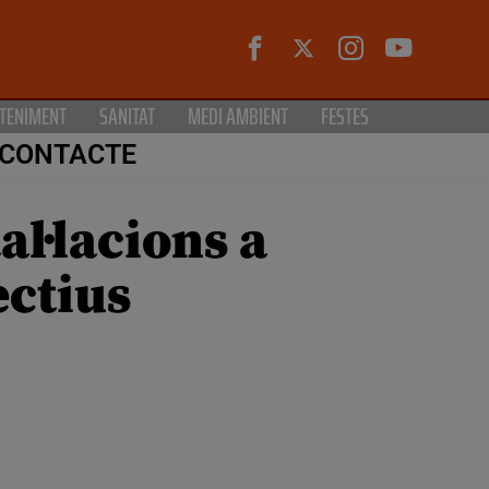
TENIMENT
SANITAT
MEDI AMBIENT
FESTES
CONTACTE
l·lacions a
ectius