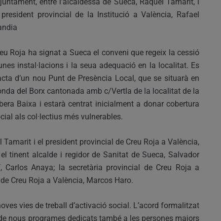
Ajuntament, entre l’alcaldessa de Sueca, Raquel Tamarit, i
 president provincial de la Institució a València, Rafael
andia
eu Roja ha signat a Sueca el conveni que regeix la cessió
unes instal·lacions i la seua adequació en la localitat. Es
acta d’un nou Punt de Presència Local, que se situarà en
nda del Borx cantonada amb c/Vertla de la localitat de la
bera Baixa i estarà centrat inicialment a donar cobertura
cial als col·lectius més vulnerables.
l Tamarit i el president provincial de Creu Roja a València,
el tinent alcalde i regidor de Sanitat de Sueca, Salvador
, Carlos Anaya; la secretària provincial de Creu Roja a
l de Creu Roja a València, Marcos Haro.
ves vies de treball d’activació social. L’acord formalitzat
 de nous programes dedicats també a les persones majors