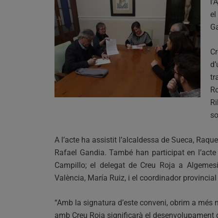
l’
el
G
Cr
d’
tr
Ro
Ri
so
A l’acte ha assistit l’alcaldessa de Sueca, Raque
Rafael Gandia. També han participat en l’acte 
Campillo; el delegat de Creu Roja a Algemesí
València, María Ruiz, i el coordinador provincia
“Amb la signatura d’este conveni, obrim a més no
amb Creu Roja significarà el desenvolupament