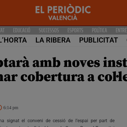
TAT
EDUCACIÓ
SUCCESSOS
ESPORTS
POLÍTICA
ENTRE
L’HORTA
LA RIBERA
PUBLICITAT
tarà amb noves insta
ar cobertura a col·l
6:14 pm
ha signat el conveni de cessió de l’espai per part de