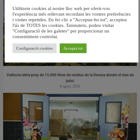
Utilitzem cookies al nostre lloc web per oferir-vos
l'experiència més rellevant recordant les vostres preferències
i visites repetides. En fer clic a "Acceptar-ho tot", accepteu
l'ús de TOTES les cookies. Tanmateix, podeu visitar
"Configuració de les galetes" per proporcionar un
consentiment controlat.
Configuració cookies
Accepta tot
València retira prop de 15.000 litres de residus de la Devesa durant el mes de
juliol
6 agost, 2026