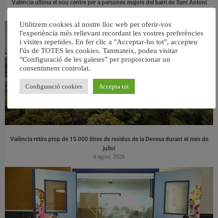
València ultima el nou centre per a persones majors del barri de Sant Antoni
6 agost, 2026
Utilitzem cookies al nostre lloc web per oferir-vos
l'experiència més rellevant recordant les vostres preferències
i visites repetides. En fer clic a "Acceptar-ho tot", accepteu
l'ús de TOTES les cookies. Tanmateix, podeu visitar
"Configuració de les galetes" per proporcionar un
consentiment controlat.
Configuració cookies
Accepta tot
València retira prop de 15.000 litres de residus de la Devesa durant el mes de
juliol
6 agost, 2026