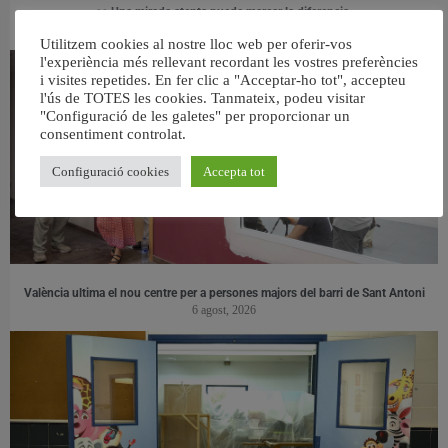
👀 Una mirada atenta puede marcar la diferencia.
31 juliol, 2026
Utilitzem cookies al nostre lloc web per oferir-vos
l'experiència més rellevant recordant les vostres preferències
i visites repetides. En fer clic a "Acceptar-ho tot", accepteu
l'ús de TOTES les cookies. Tanmateix, podeu visitar
"Configuració de les galetes" per proporcionar un
consentiment controlat.
Configuració cookies
Accepta tot
València ultima el nou centre per a persones majors del barri de Sant Antoni
6 agost, 2026