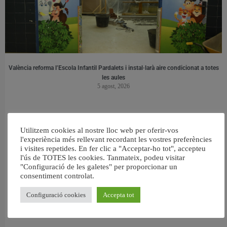
València reforma l’Escola Infantil Pardalets i instal·larà aire condicionat a totes
les aules
5 agost, 2026
Utilitzem cookies al nostre lloc web per oferir-vos
l'experiència més rellevant recordant les vostres preferències
i visites repetides. En fer clic a "Acceptar-ho tot", accepteu
l'ús de TOTES les cookies. Tanmateix, podeu visitar
"Configuració de les galetes" per proporcionar un
consentiment controlat.
Configuració cookies
Accepta tot