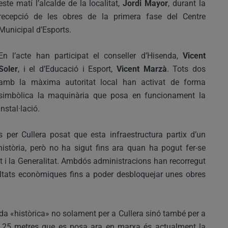
este matí l’alcalde de la localitat,
Jordi Mayor
, durant la
recepció de les obres de la primera fase del Centre
Municipal d’Esports.
En l’acte han participat el conseller d’Hisenda,
Vicent
Soler
, i el d’Educació i Esport,
Vicent Marzà
. Tots dos
amb la màxima autoritat local han activat de forma
simbòlica la maquinària que posa en funcionament la
instal·lació.
 per Cullera posat que esta infraestructura partix d’un
tòria, però no ha sigut fins ara quan ha pogut fer-se
ent i la Generalitat. Ambdós administracions han recorregut
icultats econòmiques fins a poder desbloquejar unes obres
da «històrica» no solament per a Cullera sinó també per a
e 25 metres que es posa ara en marxa és actualment la