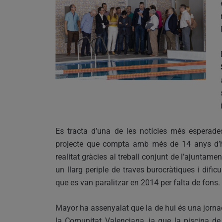
Es tracta d’una de les notícies més esperades
projecte que compta amb més de 14 anys d’his
realitat gràcies al treball conjunt de l’ajuntam
un llarg periple de traves burocràtiques i dif
que es van paralitzar en 2014 per falta de fons.
Mayor ha assenyalat que la de hui és una jorna
la Comunitat Valenciana, ja que la piscina d