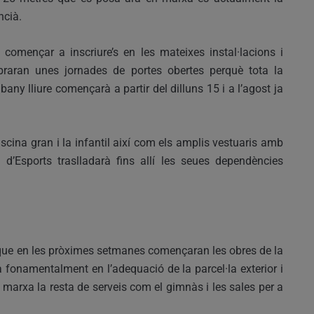
ncià.
 començar a inscriure’s en les mateixes instal·lacions i
ebraran unes jornades de portes obertes perquè tota la
any lliure començarà a partir del dilluns 15 i a l’agost ja
scina gran i la infantil així com els amplis vestuaris amb
a d’Esports traslladarà fins allí les seues dependències
 que en les pròximes setmanes començaran les obres de la
à fonamentalment en l’adequació de la parcel·la exterior i
 marxa la resta de serveis com el gimnàs i les sales per a