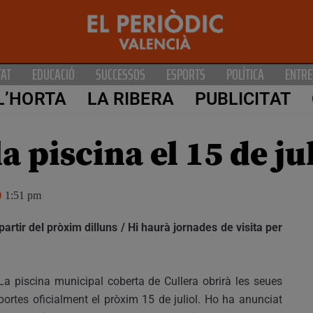
TAT
EDUCACIÓ
SUCCESSOS
ESPORTS
POLÍTICA
ENTRE
L’HORTA
LA RIBERA
PUBLICITAT
a piscina el 15 de ju
1:51 pm
artir del pròxim dilluns / Hi haurà jornades de visita per
La piscina municipal coberta de Cullera obrirà les seues
portes oficialment el pròxim 15 de juliol. Ho ha anunciat