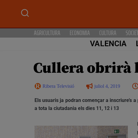
AGRICULTURA
ECONOMIA
CULTURA
SOCIE
VALENCIA
Cullera obrirà l
Ribera Televisió
juliol 4, 2019
Els usuaris ja podran començar a inscriure’s a p
a tota la ciutadania els dies 11, 12 i 13