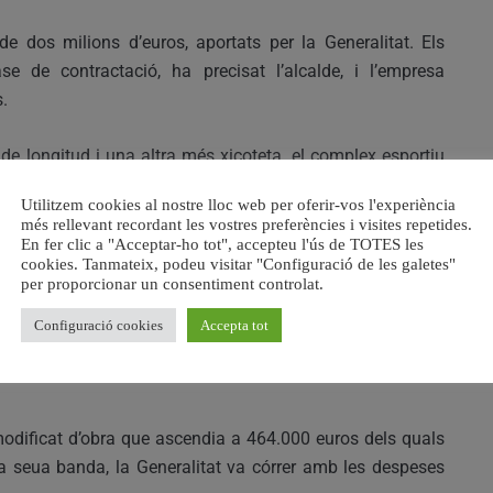
dos milions d’euros, aportats per la Generalitat. Els
 de contractació, ha precisat l’alcalde, i l’empresa
.
e longitud i una altra més xicoteta, el complex esportiu
m un gimnàs, sales per a la pràctica d’altres esports,
Utilitzem cookies al nostre lloc web per oferir-vos l'experiència
t subterrani.
més rellevant recordant les vostres preferències i visites repetides.
En fer clic a "Acceptar-ho tot", accepteu l'ús de TOTES les
cookies. Tanmateix, podeu visitar "Configuració de les galetes"
per proporcionar un consentiment controlat.
 no va ser fins a 2017 quan es va aconseguir reactivar-les
Configuració cookies
Accepta tot
Ximo Puig
d’aportar el finançament necessari perquè la
 modificat d’obra que ascendia a 464.000 euros dels quals
 la seua banda, la Generalitat va córrer amb les despeses