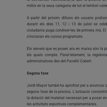
millor en la seua categoria de tot el territori vale
A partir del pròxim dilluns els usuaris podran
durant els dies 11, 12 i 13 de juliol se cel
ciutadania puga conéixer-les de primera mà. El b
s’iniciaran els cursos programats.
Els serveis que es posen ara en marxa són la pi
els quals compte. Paral·lelament, la regidori
administratives des del Pavelló Cobert.
Segona fase
Jordi Mayor també ha aprofitat per a anunciar
segona fase de la piscina. L’actuació consistir
la dotació del material necessari per a posar en
les activitats esportives complementàries.