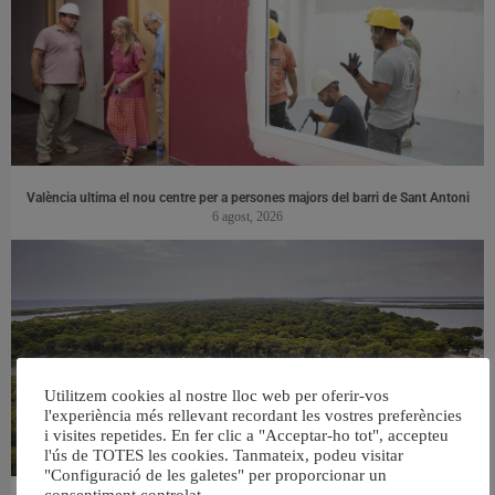
València ultima el nou centre per a persones majors del barri de Sant Antoni
6 agost, 2026
Utilitzem cookies al nostre lloc web per oferir-vos
l'experiència més rellevant recordant les vostres preferències
i visites repetides. En fer clic a "Acceptar-ho tot", accepteu
l'ús de TOTES les cookies. Tanmateix, podeu visitar
"Configuració de les galetes" per proporcionar un