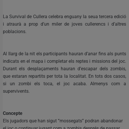
La Survival de Cullera celebra enguany la seua tercera edició
i atraurà a prop d’un miler de joves cullerencs i d’altres
poblacions.
Al llarg de la nit els participants hauran d’anar fins als punts
indicats en el mapa i completar els reptes i missions del joc.
Durant els desplaçaments hauran d’escapar dels zombis,
que estaran repartits per tota la localitat. En tots dos casos,
si un zombi els toca, el joc acaba. Almenys com a
supervivents.
Concepte
Els jugadors que han sigut “mossegats” podran abandonar
el joc o continuar jugant com a zombis després de passar