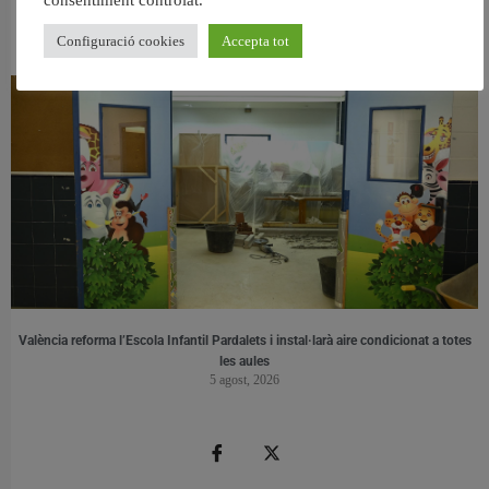
consentiment controlat.
València retira prop de 15.000 litres de residus de la Devesa durant el mes de
juliol
Configuració cookies
Accepta tot
6 agost, 2026
València reforma l’Escola Infantil Pardalets i instal·larà aire condicionat a totes
les aules
5 agost, 2026