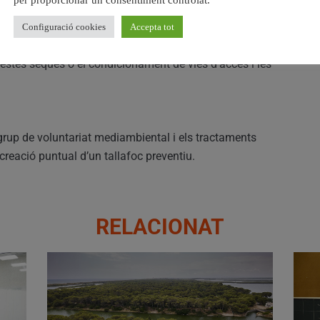
per proporcionar un consentiment controlat.
dels veïns en les tasques de prevenció i d’ajuda en el
Configuració cookies
Accepta tot
 de la zona de l’habitatge amb accions com la neteja
 restes seques o el condicionament de vies d’accés i les
grup de voluntariat mediambiental i els tractaments
 creació puntual d’un tallafoc preventiu.
RELACIONAT