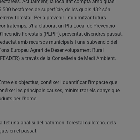
hectàrees. Actualment, la localitat compta amb quasi
5.500 hectàrees de superfície, de les quals 432 són
terreny forestal. Per a prevenir i minimitzar futurs
contratemps, s’ha elaborat un Pla Local de Prevenció
d’Incendis Forestals (PLPIF), presentat divendres passat,
redactat amb recursos municipals i una subvenció del
Fons Europeu Agrari de Desenvolupament Rural
(FEADER) a través de la Conselleria de Medi Ambient.
Entre els objectius, conéixer i quantificar l’impacte que
 conéixer les principals causes, minimitzar els danys que
oduïts per l’home.
a fet una anàlisi del patrimoni forestal cullerenc, dels
guts en el passat.