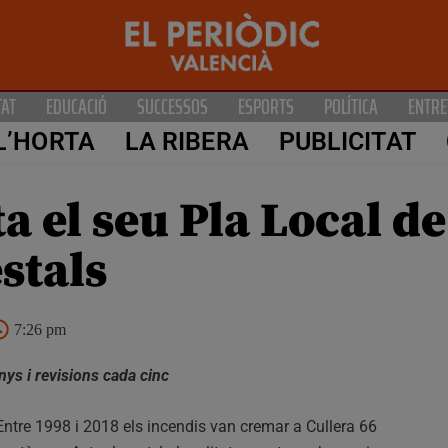
TAT
EDUCACIÓ
SUCCESSOS
ESPORTS
POLÍTICA
ENTRE
L’HORTA
LA RIBERA
PUBLICITAT
a el seu Pla Local d
stals
7:26 pm
nys i revisions cada cinc
Entre 1998 i 2018 els incendis van cremar a Cullera 66