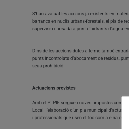
S’han avaluat les accions ja existents en matèr
barrancs en nuclis urbans-forestals, el pla de r
supervisió i posada a punt d’hidrants d’aigua en 
Dins de les accions dutes a terme també entrarie
punts incontrolats d’abocament de residus, punts
seua prohibició.
Actuacions previstes
Amb el PLPIF sorgixen noves propostes com la cre
Local, l’elaboració d’un pla municipal d’actuació
i professionals que usen el foc com a eina o la 