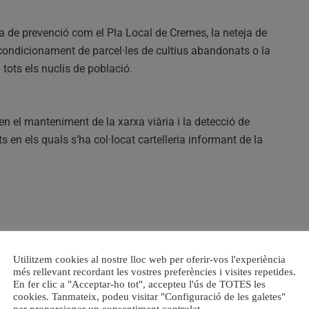
ia de prevenció com el Pla Local de Cremes, la neteja de
econdicionament de parcel·les de cultius abandonats o la
tots els nuclis de població.
n el manteniment de la xarxa viària i la detecció de
 en els quals s’ha col·locat cartelleria informant de la
ació de nous itineraris de vigilància per a la Policia
Utilitzem cookies al nostre lloc web per oferir-vos l'experiència
 durant els incendis, les jornades informatives per a veïns
més rellevant recordant les vostres preferències i visites repetides.
senyalització en zones susceptibles de patir un incendi.
En fer clic a "Acceptar-ho tot", accepteu l'ús de TOTES les
cookies. Tanmateix, podeu visitar "Configuració de les galetes"