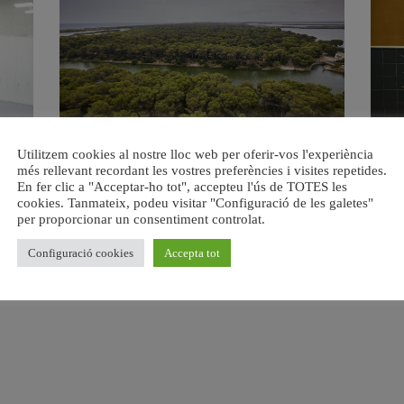
s del
València retira prop de 15.000 litres de residus de la
Valènci
Utilitzem cookies al nostre lloc web per oferir-vos l'experiència
Devesa durant el mes de juliol
més rellevant recordant les vostres preferències i visites repetides.
6 agost, 2026
En fer clic a "Acceptar-ho tot", accepteu l'ús de TOTES les
cookies. Tanmateix, podeu visitar "Configuració de les galetes"
per proporcionar un consentiment controlat.
Configuració cookies
Accepta tot