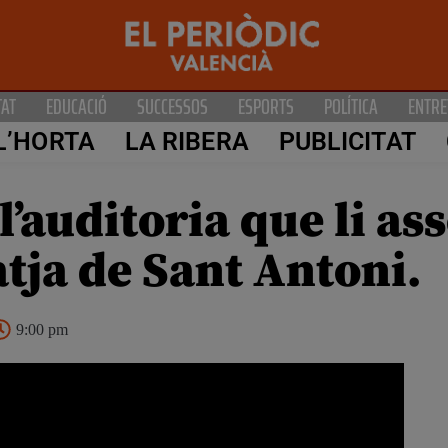
TAT
EDUCACIÓ
SUCCESSOS
ESPORTS
POLÍTICA
ENTRE
L’HORTA
LA RIBERA
PUBLICITAT
l’auditoria que li as
atja de Sant Antoni.
9:00 pm