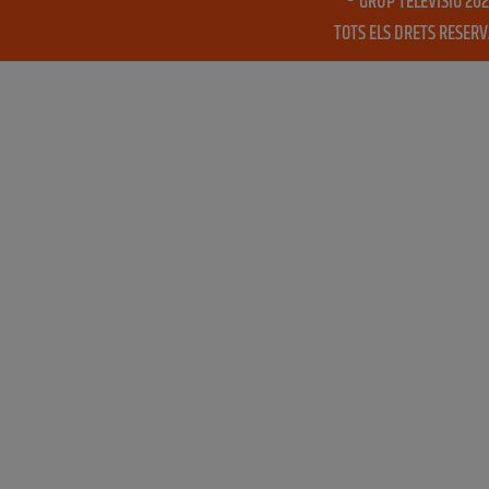
® GRUP TELEVISIO 202
TOTS ELS DRETS RESER