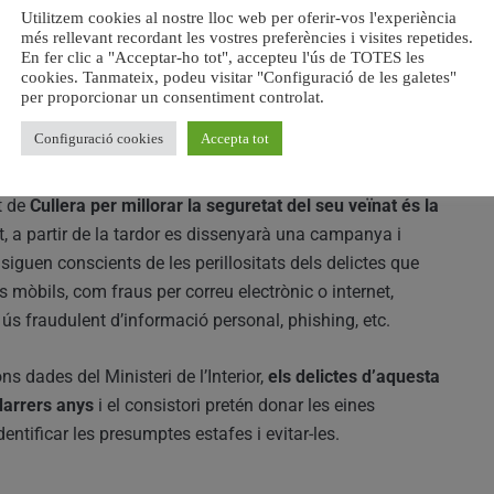
Utilitzem cookies al nostre lloc web per oferir-vos l'experiència
més rellevant recordant les vostres preferències i visites repetides.
En fer clic a "Acceptar-ho tot", accepteu l'ús de TOTES les
nts a la plantilla i prompte es reforçarà amb 6 noves
cookies. Tanmateix, podeu visitar "Configuració de les galetes"
per proporcionar un consentiment controlat.
Configuració cookies
Accepta tot
nt de
Cullera per millorar la seguretat del seu veïnat és la
 a partir de la tardor es dissenyarà una campanya i
siguen conscients de les perillositats dels delictes que
 mòbils, com fraus per correu electrònic o internet,
i ús fraudulent d’informació personal, phishing, etc.
 dades del Ministeri de l’Interior,
els delictes d’aquesta
darrers anys
i el consistori pretén donar les eines
ntificar les presumptes estafes i evitar-les.