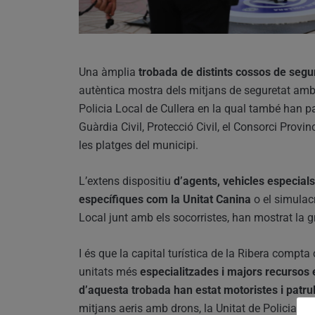
Una àmplia
trobada de distints cossos de segur
autèntica mostra dels mitjans de seguretat amb
Policia Local de Cullera en la qual també han par
Guàrdia Civil, Protecció Civil, el Consorci Provi
les platges del municipi.
L’extens dispositiu
d’agents, vehicles especials
específiques com la Unitat Canina
o el simulacr
Local junt amb els socorristes, han mostrat la g
I és que la capital turística de la Ribera com
unitats més
especialitzades i majors recursos e
d’aquesta trobada han estat motoristes i patru
mitjans aeris amb drons, la Unitat de Policia Judi