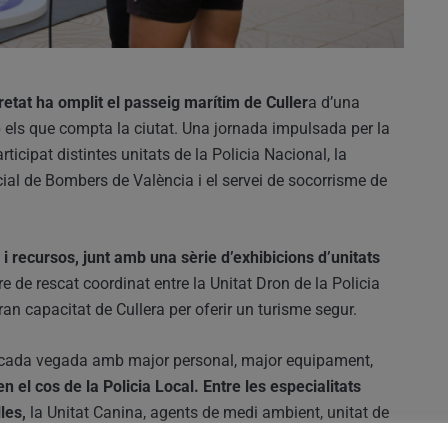
etat ha omplit el passeig marítim de Culler
a d’una
 els que compta la ciutat. Una jornada impulsada per la
ticipat distintes unitats de la Policia Nacional, la
ncial de Bombers de València i el servei de socorrisme de
 i recursos, junt amb una sèrie d’exhibicions d’unitats
e de rescat coordinat entre la Unitat Dron de la Policia
ran capacitat de Cullera per oferir un turisme segur.
pta cada vegada amb major personal, major equipament,
n el cos de la Policia Local. Entre les especialitats
lles,
la Unitat Canina, agents de medi ambient, unitat de
cial de trànsit, l’Agent Tutor i la unitat contra la violència