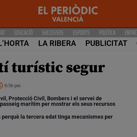
TAT
EDUCACIÓ
SUCCESSOS
ESPORTS
POLÍTICA
ENTRE
L’HORTA
LA RIBERA
PUBLICITAT
tí turístic segur
6:56 pm
vil, Protecció Civil, Bombers i el servei de
l passeig marítim per mostrar els seus recursos
 perquè la tercera edat tinga mecanismes per